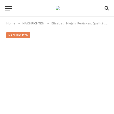
»
»
Home
NACHRICHTEN
Elisabeth Niejahr Perücken: Qualität und Stil für Jeden Anlass
NACHRICHTEN