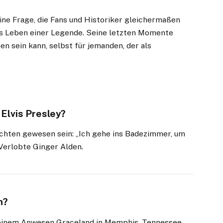
 eine Frage, die Fans und Historiker gleichermaßen
das Leben einer Legende. Seine letzten Momente
en sein kann, selbst für jemanden, der als
 Elvis Presley?
richten gewesen sein: „Ich gehe ins Badezimmer, um
 Verlobte Ginger Alden.
n?
 seinem Anwesen Graceland in Memphis, Tennessee.