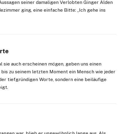
t Aussagen seiner damaligen Verlobten Ginger Alden
ezimmer ging, eine einfache Bitte: „Ich gehe ins
rte
nal sie auch erscheinen mögen, geben uns einen
er bis zu seinem letzten Moment ein Mensch wie jeder
er tiefgründigen Worte, sondern eine beiläufige
igt.
ngen war, blieb er ungewöhnlich lange aus. Als