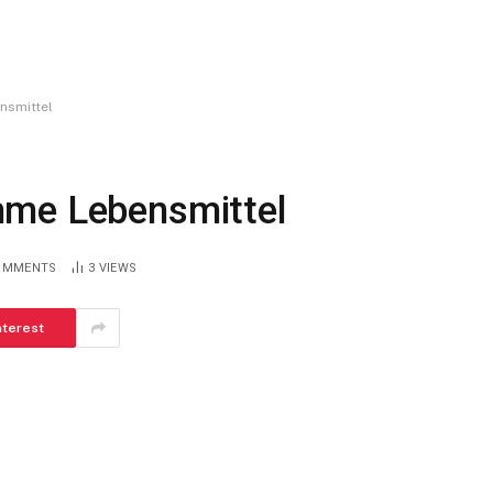
nsmittel
hme Lebensmittel
OMMENTS
3
VIEWS
nterest