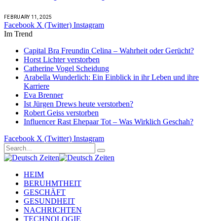
FEBRUARY 11, 2025
Facebook
X (Twitter)
Instagram
Im Trend
Capital Bra Freundin Celina – Wahrheit oder Gerücht?
Horst Lichter verstorben
Catherine Vogel Scheidung
Arabella Wunderlich: Ein Einblick in ihr Leben und ihre
Karriere
Eva Brenner
Ist Jürgen Drews heute verstorben?
Robert Geiss verstorben
Influencer Rast Ehepaar Tot – Was Wirklich Geschah?
Facebook
X (Twitter)
Instagram
HEIM
BERUHMTHEIT
GESCHÄFT
GESUNDHEIT
NACHRICHTEN
TECHNOLOGIE