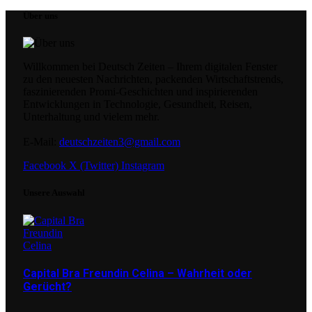
Über uns
Willkommen bei Deutsch Zeiten – Ihrem digitalen Fenster
zu den neuesten Nachrichten, packenden Wirtschaftstrends,
faszinierenden Promi-Geschichten und inspirierenden
Entwicklungen in Technologie, Gesundheit, Reisen,
Unterhaltung und vielem mehr.
E-Mail:
deutschzeiten3@gmail.com
Facebook
X (Twitter)
Instagram
Unsere Auswahl
Capital Bra Freundin Celina – Wahrheit oder
Gerücht?